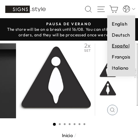
Ir
Idioma
BUSCAR
NAVEGAC
CARR
directamente
al
English
contenido
PAUSA DE VERANO
The store will be on a break until 16/08. You can still place your
diapositivas
Deutsch
orders, and they will be processed once we reopen.
pausa
Español
Français
Italiano
CERRAR
(ESC)
Inicio
/