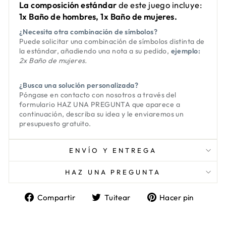
La composición estándar
de este juego incluye:
1x Baño de hombres, 1x Baño de mujeres.
¿Necesita otra combinación de símbolos?
Puede solicitar una combinación de símbolos distinta de
la estándar, añadiendo una nota a su pedido,
ejemplo:
2x Baño de mujeres.
¿Busca una solución personalizada?
Póngase en contacto con nosotros a través del
formulario
HAZ UNA PREGUNTA
que aparece a
continuación, describa su idea y le enviaremos un
presupuesto gratuito.
ENVÍO Y ENTREGA
HAZ UNA PREGUNTA
Compartir
Tuitear
Pinea
Compartir
Tuitear
Hacer pin
en
en
en
Facebook
Twitter
Pinter