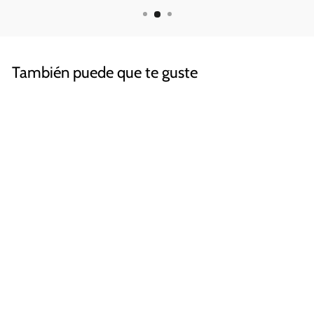
También puede que te guste
Fluid, 2x Base Triangular
JUEGO DE LETREROS
DE ASEO, CARTELES
DE BAÑO
Hombre, Mujer
€28,60