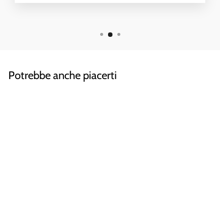
Potrebbe anche piacerti
Classic, 2x Base
Triangolare
SET TARGHE PER
BAGNO,
SEGNALETICA
SERVIZI IGIENICI