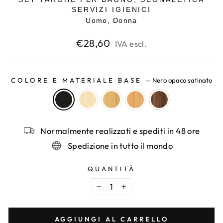
SERVIZI IGIENICI
Uomo, Donna
Prezzo
€28,60
IVA escl.
di
listino
COLORE E MATERIALE BASE
—
Nero opaco satinato
Normalmente realizzati e spediti in 48 ore
Spedizione in tutto il mondo
QUANTITÀ
−
+
AGGIUNGI AL CARRELLO