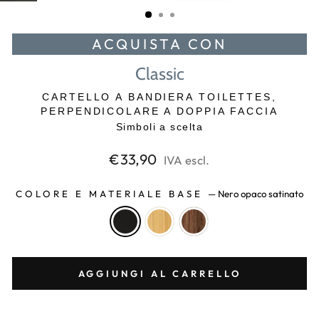
(ESC)
ACQUISTA CON
Classic
CARTELLO A BANDIERA TOILETTES,
PERPENDICOLARE A DOPPIA FACCIA
Simboli a scelta
Prezzo
€33,90
IVA escl.
di
listino
COLORE E MATERIALE BASE
—
Nero opaco satinato
AGGIUNGI AL CARRELLO