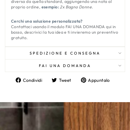
diversa da quella standard, aggiungendo una nota al
proprio ordine,
esempio:
2x Bagno Donne.
Cerchi una soluzione personalizzata?
Contattaci usando il modulo
FAI UNA DOMANDA
qui in
basso, descrivici la tua idea e ti invieremo un preventivo
gratuito.
SPEDIZIONE E CONSEGNA
FAI UNA DOMANDA
Condividi
Twitta
Aggiun
Condividi
Tweet
Appuntalo
su
su
un
Facebook
Twitter
pin
su
Pinter