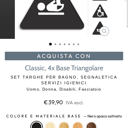
CHIUDI
(ESC)
ACQUISTA CON
Classic, 4x Base Triangolare
SET TARGHE PER BAGNO, SEGNALETICA
SERVIZI IGIENICI
Uomo, Donna, Disabili, Fasciatoio
Prezzo
€39,90
IVA escl.
di
listino
COLORE E MATERIALE BASE
—
Nero opaco satinato