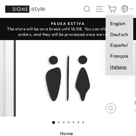
Vai
Lingua
CERCA
NAVIGAZI
CARR
direttamente
ai
English
contenuti
PAUSA ESTIVA
The store will be on a break until 16/08. You can still place your
Metti
Deutsch
orders, and they will be processed once we reopen.
in
Español
pausa
presentazione
Français
Italiano
CHIUDI
(ESC)
Home
/