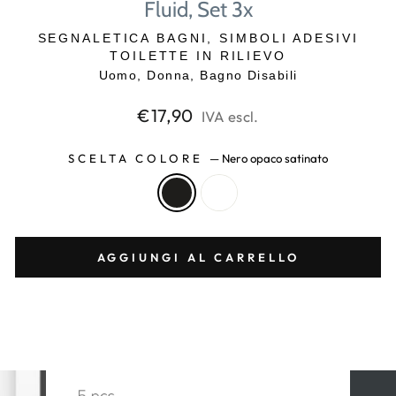
Fluid, Set 3x
SEGNALETICA BAGNI, SIMBOLI ADESIVI
TOILETTE IN RILIEVO
Uomo, Donna, Bagno Disabili
Prezzo
€17,90
IVA escl.
di
listino
SCELTA COLORE
—
Nero opaco satinato
AGGIUNGI AL CARRELLO