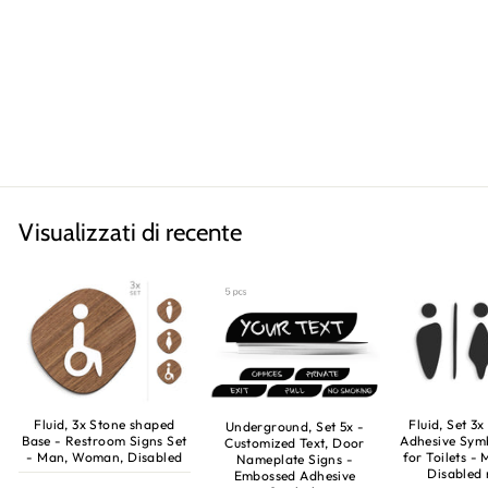
Fluid, Set 2x
SEGNALETICA BAGNI,
SIMBOLI ADESIVI
TOILETTE IN RILIEVO
Uomo, Bagno Donna
€13,90
Visualizzati di recente
Fluid, 3x Stone shaped
Fluid, Set 3
Underground, Set 5x -
Base - Restroom Signs Set
Adhesive Sym
Customized Text, Door
- Man, Woman, Disabled
for Toilets 
Nameplate Signs -
Disabled
Embossed Adhesive