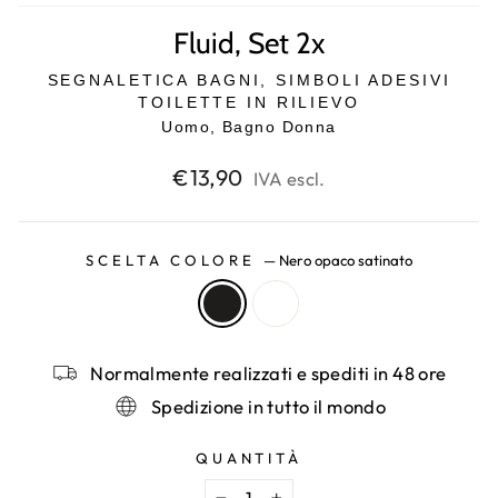
Fluid, Set 2x
SEGNALETICA BAGNI, SIMBOLI ADESIVI
TOILETTE IN RILIEVO
Uomo, Bagno Donna
Prezzo
€13,90
IVA escl.
di
listino
SCELTA COLORE
—
Nero opaco satinato
Normalmente realizzati e spediti in 48 ore
Spedizione in tutto il mondo
QUANTITÀ