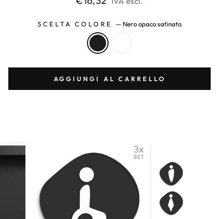
€16,32
IVA escl.
di
listino
SCELTA COLORE
—
Nero opaco satinato
AGGIUNGI AL CARRELLO