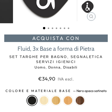
CHIUDI
(ESC)
ACQUISTA CON
Fluid, 3x Base a forma di Pietra
SET TARGHE PER BAGNO, SEGNALETICA
SERVIZI IGIENICI
Uomo, Donna, Disabili
Prezzo
€34,90
IVA escl.
di
listino
COLORE E MATERIALE BASE
—
Nero opaco satinato