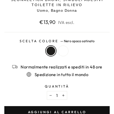
TOILETTE IN RILIEVO
Uomo, Bagno Donna
Prezzo
€13,90
IVA escl.
di
listino
SCELTA COLORE
—
Nero opaco satinato
Normalmente realizzati e spediti in 48 ore
Spedizione in tutto il mondo
QUANTITÀ
−
+
AGGIUNGI AL CARRELLO