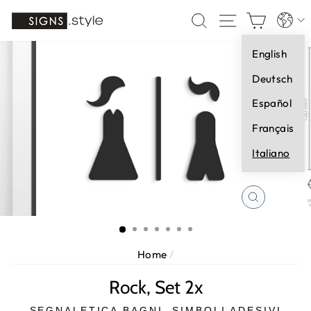
Vai
Lingua
CERCA
NAVIGAZI
CARR
direttamente
ai
English
contenuti
Deutsch
Español
Français
Italiano
CHIUDI
(ESC)
Home
/
Rock, Set 2x
SEGNALETICA BAGNI, SIMBOLI ADESIVI