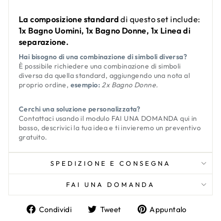
La composizione standard
di questo set include:
1x Bagno Uomini, 1x Bagno Donne, 1x Linea di
separazione.
Hai bisogno di una combinazione di simboli diversa?
È possibile richiedere una combinazione di simboli
diversa da quella standard, aggiungendo una nota al
proprio ordine,
esempio:
2x Bagno Donne.
Cerchi una soluzione personalizzata?
Contattaci usando il modulo
FAI UNA DOMANDA
qui in
basso, descrivici la tua idea e ti invieremo un preventivo
gratuito.
SPEDIZIONE E CONSEGNA
FAI UNA DOMANDA
Condividi
Twitta
Aggiun
Condividi
Tweet
Appuntalo
su
su
un