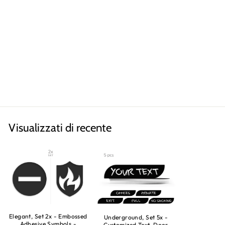
Rock, Set 2x
SEGNALETICA BAGNI,
SIMBOLI ADESIVI
TOILETTE IN RILIEVO
Uomo, Bagno Donna
€13,90
Visualizzati di recente
Elegant, Set 2x - Embossed
Underground, Set 5x -
Adhesive Symbols -
Customized Text, Door