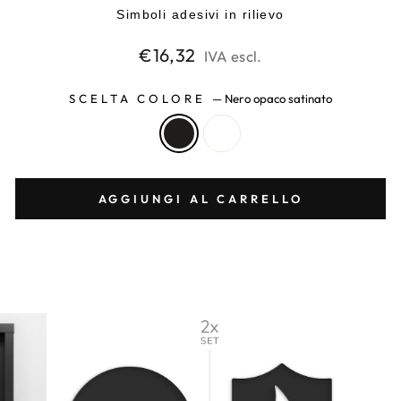
Simboli adesivi in rilievo
Prezzo
€16,32
IVA escl.
di
listino
SCELTA COLORE
—
Nero opaco satinato
AGGIUNGI AL CARRELLO