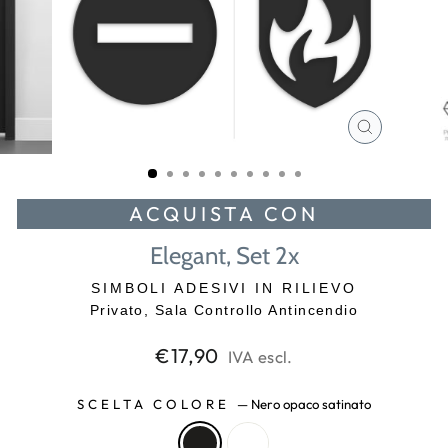
CHIUDI
(ESC)
ACQUISTA CON
Elegant, Set 2x
SIMBOLI ADESIVI IN RILIEVO
Privato, Sala Controllo Antincendio
Prezzo
€17,90
IVA escl.
di
listino
SCELTA COLORE
—
Nero opaco satinato