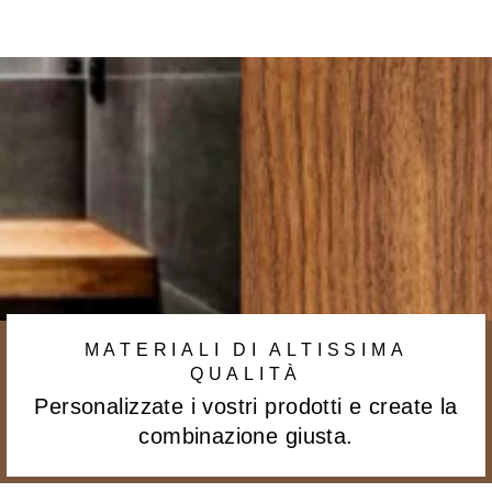
Facebook
Twitter
pin
su
Pinter
MATERIALI DI ALTISSIMA
QUALITÀ
Personalizzate i vostri prodotti e create la
combinazione giusta.