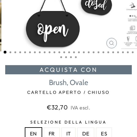
CHIUDI
(ESC)
ACQUISTA CON
Brush, Ovale
CARTELLO APERTO / CHIUSO
Prezzo
€32,70
IVA escl.
di
listino
SELEZIONE DELLA LINGUA
EN
FR
IT
DE
ES