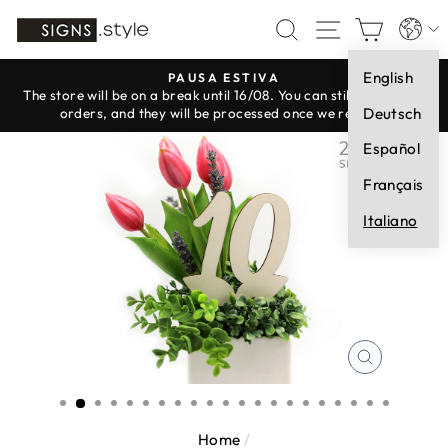
Vai
Lingua
CERCA
NAVIGAZI
CARR
direttamente
ai
English
contenuti
PAUSA ESTIVA
The store will be on a break until 16/08. You can still place your
Metti
Deutsch
orders, and they will be processed once we reopen.
in
Español
pausa
presentazione
Français
Italiano
CHIUDI
(ESC)
Home
/