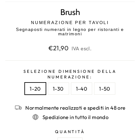
Brush
NUMERAZIONE PER TAVOLI
Segnaposti numerati in legno per ristoranti e
matrimoni
Prezzo
€21,90
IVA escl.
di
listino
SELEZIONE DIMENSIONE DELLA
NUMERAZIONE:
1-20
1-30
1-40
1-50
Normalmente realizzati e spediti in 48 ore
Spedizione in tutto il mondo
QUANTITÀ