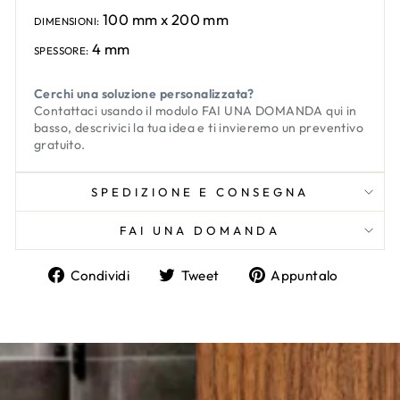
100 mm x 200 mm
DIMENSIONI:
4 mm
SPESSORE:
Cerchi una soluzione personalizzata?
Contattaci usando il modulo
FAI UNA DOMANDA
qui in
basso, descrivici la tua idea e ti invieremo un preventivo
gratuito.
SPEDIZIONE E CONSEGNA
FAI UNA DOMANDA
Condividi
Twitta
Aggiun
Condividi
Tweet
Appuntalo
su
su
un
Facebook
Twitter
pin
su
Pinter