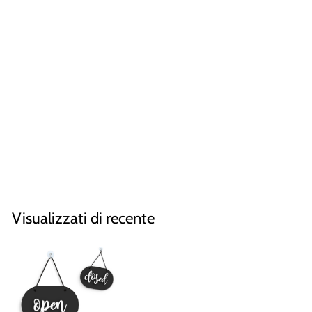
Brush
NUMERAZIONE PER
TAVOLI
Segnaposti numerati in legno
per ristoranti e matrimoni
da €21,90
Visualizzati di recente