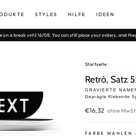
ODUKTE
STYLES
HILFE
IDEEN
be on a break until 16/08. You can still place your orders, and th
Pause
Diashow
Startseite
/
Retrò, Satz 5
GRAVIERTE NAME
Geprägte Klebende S
Normaler
€16,32
ohne MwSt
Preis
FARBE WAHLEN