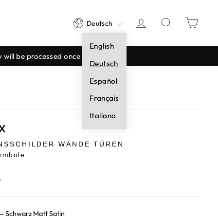
Sprache
EINLOGGEN
SUCHE
EIN
Deutsch
English
ey will be processed once we reopen.
Deutsch
Español
Français
Italiano
x
NSSCHILDER WÄNDE TÜREN
ymbole
.
—
Schwarz Matt Satin