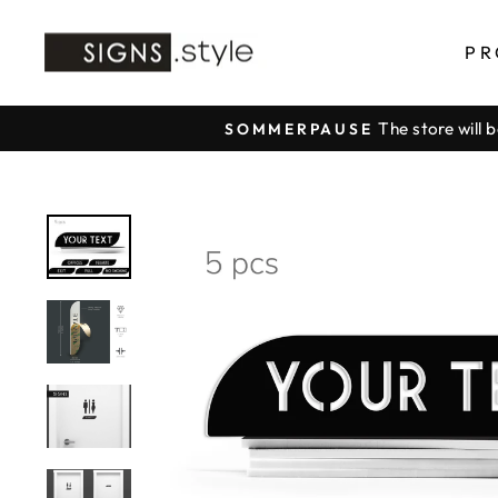
Direkt
zum
PR
Inhalt
The store will 
SOMMERPAUSE