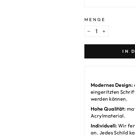
MENGE
−
+
IN 
Modernes Design:
eingeritzten Schri
werden können.
Hohe Qualität:
mat
Acrylmaterial.
Individuell:
Wir fer
an. Jedes Schild ka