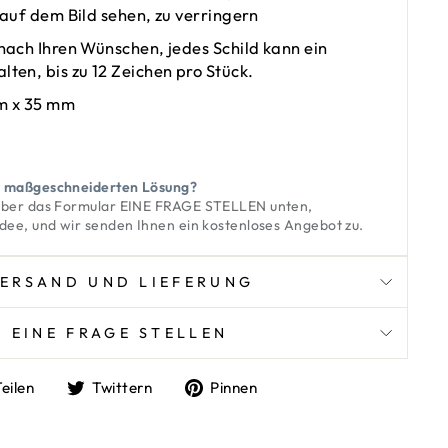
 auf dem Bild sehen, zu verringern
nach Ihren Wünschen, jedes Schild kann ein
ten, bis zu 12 Zeichen pro Stück.
m x 35 mm
r maßgeschneiderten Lösung?
 über das Formular
EINE FRAGE STELLEN
unten,
Idee, und wir senden Ihnen ein kostenloses Angebot zu.
ERSAND UND LIEFERUNG
EINE FRAGE STELLEN
Auf
Auf
Auf
Teilen
Twittern
Pinnen
Facebook
Twitter
Pinterest
teilen
twittern
pinnen